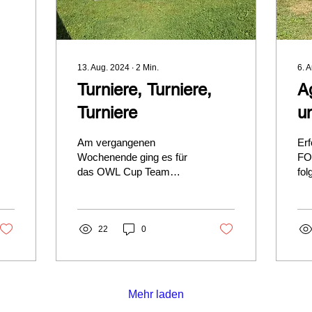
13. Aug. 2024
∙
2
Min.
6. 
Turniere, Turniere,
Ag
Turniere
u
Am vergangenen
Erf
Wochenende ging es für
FO
das OWL Cup Team
fol
wieder an den Start.
Wo
Ausrichter war dieses Mal
end
das Hundesportzentrum
ein
in...
22
0
Mehr laden