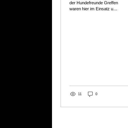
der Hundefreunde Greffen
waren hier im Einsatz und
haben in den Nächten
vom 16. bis 18. August
schichtweise...
11
0