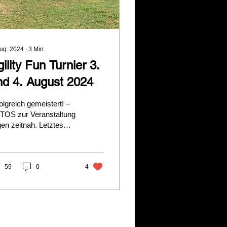
Aug. 2024
∙
3
Min.
ility Fun Turnier 3.
nd 4. August 2024
olgreich gemeistert! –
TOS zur Veranstaltung
gen zeitnah. Letztes
chenende war es
lich so weit. Nach
er sehr intensiven...
59
0
4