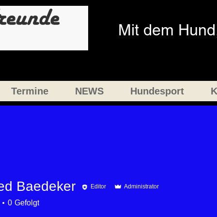
Mit dem Hund,
Termine
NEWS
Hundesport
K
ed Baedeker
Editor
Administrator
Baedeker
0
Gefolgt