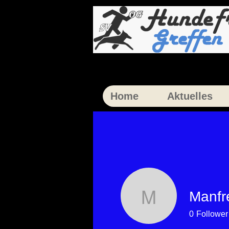
Home
Aktuelles
Manfr
Manfred 
0
Follower