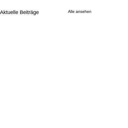
Alle ansehen
Aktuelle Beiträge
Herzlichen Glü
🍀
RO-Training unter