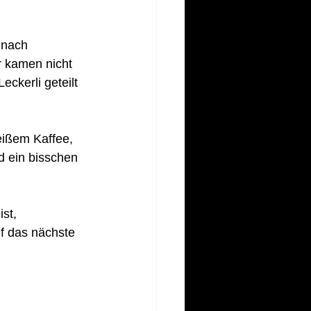
 nach 
r kamen nicht 
eckerli geteilt 
eißem Kaffee, 
 ein bisschen 
st, 
f das nächste 