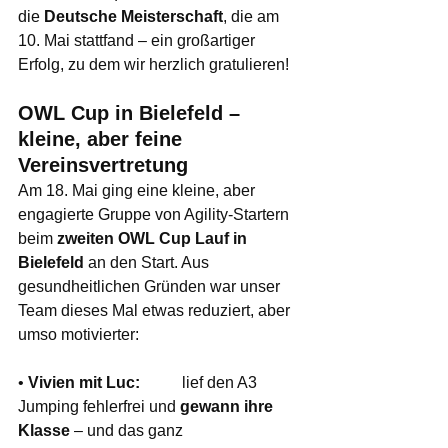
die 
Deutsche Meisterschaft
, die am 
10. Mai stattfand – ein großartiger 
Erfolg, zu dem wir herzlich gratulieren!
OWL Cup in Bielefeld – 
kleine, aber feine 
Vereinsvertretung
Am 18. Mai ging eine kleine, aber 
engagierte Gruppe von Agility-Startern 
beim 
zweiten OWL Cup Lauf in 
Bielefeld
 an den Start. Aus 
gesundheitlichen Gründen war unser 
Team dieses Mal etwas reduziert, aber 
umso motivierter:
• 
Vivien mit Luc:	
 lief den A3 
Jumping fehlerfrei und 
gewann ihre 
Klasse
 – und das ganz 			