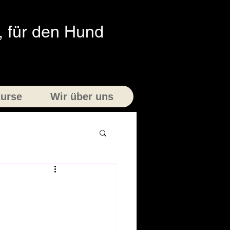
 für den Hund
urse
Wir über uns