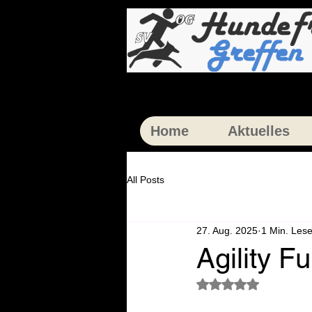
Home
Aktuelles
All Posts
27. Aug. 2025
1 Min. Lese
Agility F
Mit NaN von 5 Ster