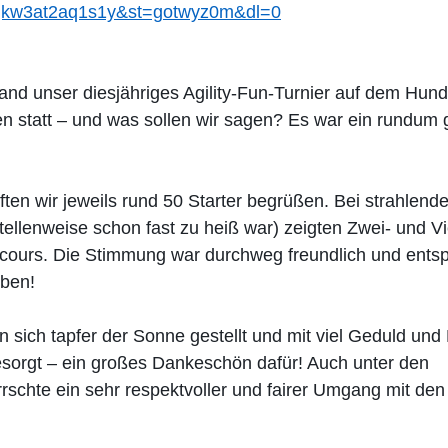
2jkw3at2aq1s1y&st=gotwyz0m&dl=0
fand unser diesjähriges Agility-Fun-Turnier auf dem Hund
n statt – und was sollen wir sagen? Es war ein rundum
ten wir jeweils rund 50 Starter begrüßen. Bei strahlend
ellenweise schon fast zu heiß war) zeigten Zwei- und Vie
ours. Die Stimmung war durchweg freundlich und entsp
eben!
 sich tapfer der Sonne gestellt und mit viel Geduld und 
sorgt – ein großes Dankeschön dafür! Auch unter den 
rschte ein sehr respektvoller und fairer Umgang mit de