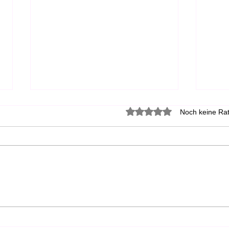
Herz
Mit 0 von 5 Sternen bewer
Noch keine Rat
RO-Tr
Turni
konnt
gepla
zeigt
seine
Hoopers Turnier am
13./14.06.2026 mit Simone
und s
Siegert und Ryanne Pieper