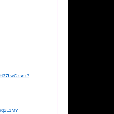
NMH37hwGzsdk?
f9q2L1M?