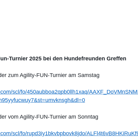
-Fun-Turnier 2025 bei den Hundefreunden Greffen
Bilder zum Agility-FUN-Turnier am Samstag
ox.com/scl/fo/450aubboa2qpb0llh1xaq/AAXF_DoVMnS
zm95yyfucwuy7&st=umvknsgh&dl=0
Bilder vom Agility-FUN-Turnier am Sonntag
x.com/scl/fo/rupd3iy1bkvbpbovk8jdo/ALFl4t6vB8HKiRuK