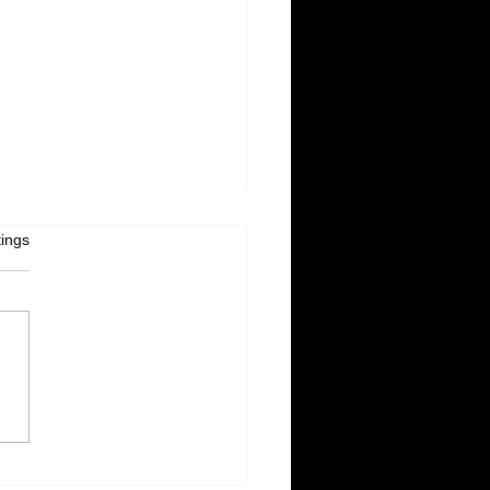
lichen Glückwunsch🍀
tet.
ings
aining unter
erbedingungen Das Briefing
e um 9:00 Uhr noch wie
nt stattfinden. Anschließend
e sich das Wetter jedoch von
r turbulenten Seite: Gewitter
tarker Regen s