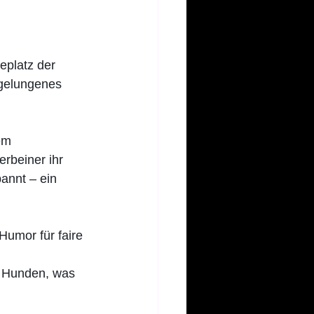
eplatz der 
 gelungenes 
em 
rbeiner ihr 
annt – ein 
Humor für faire 
n Hunden, was 