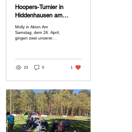
Hoopers-Turnier in
Hiddenhausen am
26.04.2025
Molly in Akion Am
Samstag, dem 26. April,
gingen zwei unserer
Hoopers-Teams bei einem
Turnier in Hiddenhausen
an den Start. In der
Klasse...
23
0
1