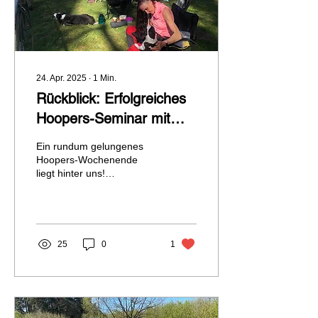
24. Apr. 2025
∙
1
Min.
Rückblick: Erfolgreiches
Hoopers-Seminar mit
Sandra Kreibich
Ein rundum gelungenes
Hoopers-Wochenende
liegt hinter uns!
Gemeinsam mit der
erfahrenen Trainerin
Sandra Kreibich durften wir
zwei...
25
0
1